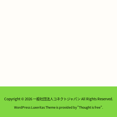
Copyright ©
2026
一般社団法人コネクトジャパン
All Rights Reserved.
WordPress Luxeritas Theme is provided by "
Thought is free
".