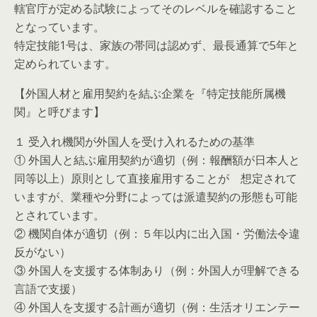
轄官庁が定める試験によってそのレベルを確認すること
となっています。
特定技能1号は、家族の帯同は認めず、最長通算で5年と
定められています。
【外国人材と雇用契約を結ぶ企業を『特定技能所属機
関』と呼びます】
１ 受入れ機関が外国人を受け入れるための基準
① 外国人と結ぶ雇用契約が適切（例：報酬額が日本人と
同等以上）原則として直接雇用することが 想定されて
いますが、業種や分野によっては派遣契約の形態も可能
とされています。
② 機関自体が適切（例：５年以内に出入国・労働法令違
反がない）
③ 外国人を支援する体制あり（例：外国人が理解できる
言語で支援）
④ 外国人を支援する計画が適切（例：生活オリエンテー