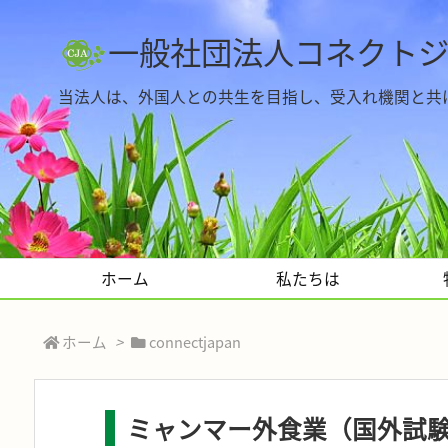
一般社団法人コネクト
当法人は、外国人との共生を目指し、受入れ機関と共
ホーム
私たちは
ホーム
>
connectjapan
ミャンマー外食業（国外試